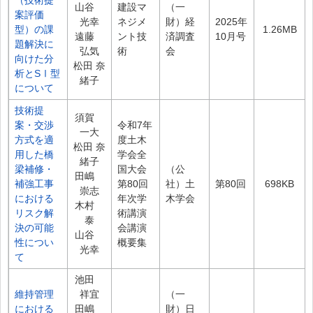
（技術提
山谷
建設マ
（一
案評価
光幸
ネジメ
財）経
2025年
型）の課
1.26MB
遠藤
ント技
済調査
10月号
題解決に
弘気
術
会
向けた分
松田 奈
析とSⅠ型
緒子
について
技術提
須賀
案・交渉
令和7年
一大
方式を適
度土木
松田 奈
用した橋
学会全
緒子
梁補修・
国大会
（公
田嶋
補強工事
第80回
社）土
第80回
698KB
崇志
における
年次学
木学会
木村
リスク解
術講演
泰
決の可能
会講演
山谷
性につい
概要集
光幸
て
池田
維持管理
祥宜
（一
における
田嶋
財）日