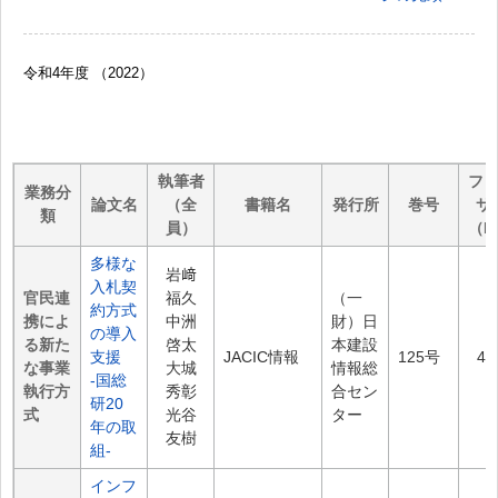
令和4年度 （2022）
執筆者
フ
業務分
論文名
（全
書籍名
発行所
巻号
サ
類
員）
（P
多様な
岩﨑
入札契
官民連
福久
（一
約方式
携によ
中洲
財）日
の導入
る新た
啓太
本建設
支援
JACIC情報
125号
4.
な事業
大城
情報総
-国総
執行方
秀彰
合セン
研20
式
光谷
ター
年の取
友樹
組
-
インフ