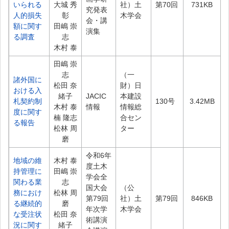
いられる
大城 秀
社）土
第70回
731KB
究発表
人的損失
彰
木学会
会・講
額に関す
田嶋 崇
演集
る調査
志
木村 泰
田嶋 崇
志
（一
諸外国に
松田 奈
財）日
おける入
緒子
JACIC
本建設
札契約制
130号
3.42MB
木村 泰
情報
情報総
度に関す
楠 隆志
合セン
る報告
松林 周
ター
磨
令和6年
地域の維
木村 泰
度土木
持管理に
田嶋 崇
学会全
関わる業
志
国大会
（公
務におけ
松林 周
第79回
社）土
第79回
846KB
る継続的
磨
年次学
木学会
な受注状
松田 奈
術講演
況に関す
緒子