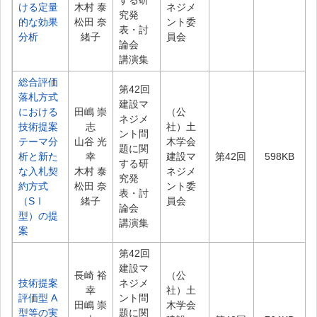
する研
ける定量
木村 泰
ネジメ
究発
的な効果
松田 奈
ント委
表・討
分析
緒子
員会
論会
講演集
総合評価
第42回
落札方式
建設マ
における
田嶋 崇
（公
ネジメ
技術提案
志
社）土
ント問
テーマ分
山谷 光
木学会
題に関
析と新た
幸
建設マ
第42回
598KB
する研
な入札契
木村 泰
ネジメ
究発
約方式
松田 奈
ント委
表・討
（SⅠ
緒子
員会
論会
型）の提
講演集
案
第42回
建設マ
長崎 裕
（公
技術提案
ネジメ
幸
社）土
評価型 A
ント問
田嶋 崇
木学会
型等の実
題に関