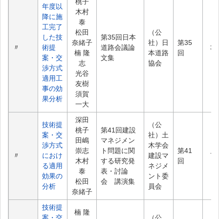
桃子
年度以
木村
降に施
泰
工完了
松田
（公
した技
第35回日本
奈緒子
社）日
第35
〃
術提
道路会議論
37
楠 隆
本道路
回
案・交
文集
志
協会
渉方式
光谷
適用工
友樹
事の効
須賀
果分析
一大
深田
技術提
（公
桃子
第41回建設
案・交
社）土
田嶋
マネジメン
渉方式
木学会
崇志
ト問題に関
第41
〃
におけ
建設マ
70
木村
する研究発
回
る適用
ネジメ
泰
表・討論
効果の
ント委
松田
会 講演集
分析
員会
奈緒子
技術提
楠 隆
案・交
（公