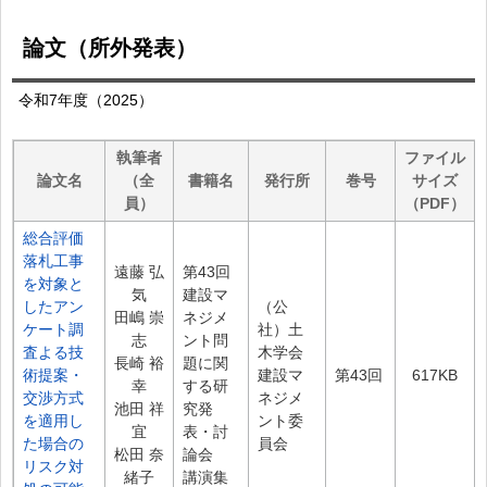
論文（所外発表）
令和7年度
（2025）
執筆者
ファイル
論文名
（全
書籍名
発行所
巻号
サイズ
員）
（PDF）
総合評価
落札工事
遠藤 弘
第43回
を対象と
気
建設マ
したアン
（公
田嶋 崇
ネジメ
ケート調
社）土
志
ント問
査よる技
木学会
長崎 裕
題に関
術提案・
建設マ
第43回
617KB
幸
する研
交渉方式
ネジメ
池田 祥
究発
を適用し
ント委
宜
表・討
た場合の
員会
松田 奈
論会
リスク対
緒子
講演集