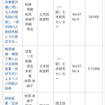
共事業評
松林
価に用い
（一
周麿
る人的損
財）土
松田
土木技
Vol.67
失額の見
木研究
597KB
奈緒子
術資料
No.5
直し ～諸
センタ
田嶋
外国の人
ー
崇志
的損失額
とその算
定方法～
橋梁補
須賀
修・補強
一大
工事にお
（一
田嶋
ける技術
財）土
崇志
土木技
Vol.67
提案・交
木研究
9.71MB
木村
術資料
No.4
渉方式に
センタ
泰
よるリス
ー
松田 奈
ク対処の
緒子
効果
松田 奈
技術提
緒子
案・交渉
国土技