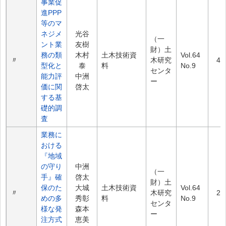
事業促
進PPP
等のマ
ネジメ
光谷
（一
ント業
友樹
財）土
務の類
木村
土木技術資
Vol.64
〃
木研究
4.
型化と
泰
料
No.9
センタ
能力評
中洲
ー
価に関
啓太
する基
礎的調
査
業務に
おける
『地域
の守り
中洲
（一
手』確
啓太
財）土
保のた
大城
土木技術資
Vol.64
〃
木研究
2.
めの多
秀彰
料
No.9
センタ
様な発
森本
ー
注方式
恵美