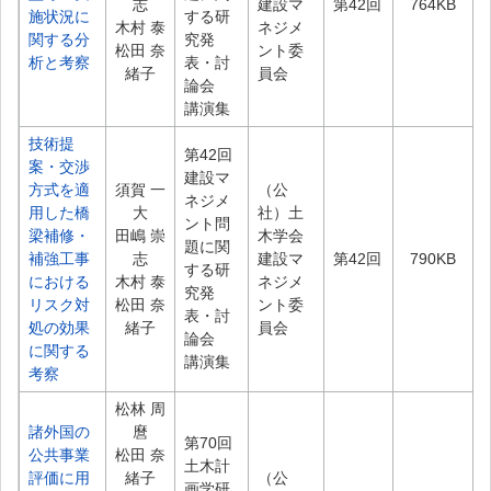
志
建設マ
第42回
764KB
施状況に
する研
木村 泰
ネジメ
関する分
究発
松田 奈
ント委
析と考察
表・討
緒子
員会
論会
講演集
技術提
第42回
案・交渉
建設マ
方式を適
須賀 一
（公
ネジメ
用した橋
大
社）土
ント問
梁補修・
田嶋 崇
木学会
題に関
補強工事
志
建設マ
第42回
790KB
する研
における
木村 泰
ネジメ
究発
リスク対
松田 奈
ント委
表・討
処の効果
緒子
員会
論会
に関する
講演集
考察
松林 周
諸外国の
麿
第70回
公共事業
松田 奈
土木計
評価に用
緒子
（公
画学研