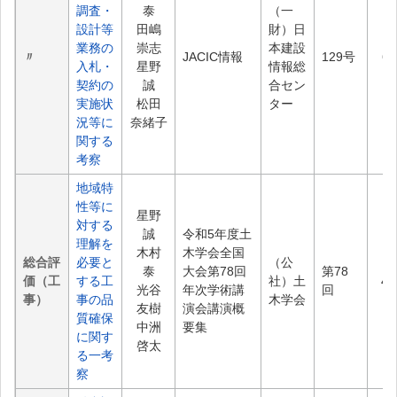
調査・
泰
（一
設計等
田嶋
財）日
業務の
崇志
本建設
〃
JACIC情報
129号
6.
入札・
星野
情報総
契約の
誠
合セン
実施状
松田
ター
況等に
奈緒子
関する
考察
地域特
性等に
星野
対する
誠
令和5年度土
理解を
木村
木学会全国
総合評
必要と
（公
泰
大会第78回
第78
価（工
する工
社）土
42
光谷
年次学術講
回
事）
事の品
木学会
友樹
演会講演概
質確保
中洲
要集
に関す
啓太
る一考
察