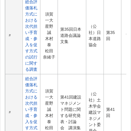
総合評
価落札
方式に
須賀
おける
一大
次代担
星野
（公
第35回日本
い手育
誠
社）日
第35
〃
道路会議論
74
成・参
木村
本道路
回
文集
入を促
泰
協会
す方式
松田
の試行
奈緒子
に関す
る調査
総合評
価落札
方式に
須賀
（公
おける
一大
第41回建設
社）土
次代担
星野
マネジメン
木学会
い手育
誠
ト問題に関
第41
〃
建設マ
1.
成・参
木村
する研究発
回
ネジメ
入を促
泰
表・討論
ント委
す方式
松田
会 講演集
員会