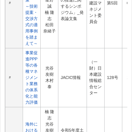
策
星野
の推進に関
〃
建設マ
第5回
60
～技術
誠
するシンポ
ネジメ
提案・
楠 隆
ジウム」_発
ント委
交渉方
志
表論文集
員会
式の適
松田
用事例
奈緒子
を踏ま
えて～
事業促
進PPP
（一
等の各
光谷
財）日
種マネ
友樹
本建設
〃
ジメン
JACIC情報
128号
2.
木村
情報総
ト業務
泰
合セン
の体系
ター
化と能
力評価
楠 隆
志
海外に
光谷
おける
友樹
令和5年度土