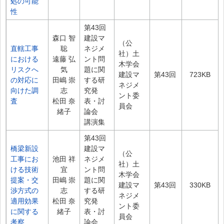
処の可能
性
第43回
森口 智
建設マ
（公
直轄工事
聡
ネジメ
社）土
における
遠藤 弘
ント問
木学会
リスクへ
気
題に関
建設マ
第43回
723KB
の対応に
田嶋 崇
する研
ネジメ
向けた調
志
究発
ント委
査
松田 奈
表・討
員会
緒子
論会
講演集
第43回
橋梁新設
建設マ
（公
工事にお
池田 祥
ネジメ
社）土
ける技術
宜
ント問
木学会
提案・交
田嶋 崇
題に関
建設マ
第43回
330KB
渉方式の
志
する研
ネジメ
適用効果
松田 奈
究発
ント委
に関する
緒子
表・討
員会
考察
論会