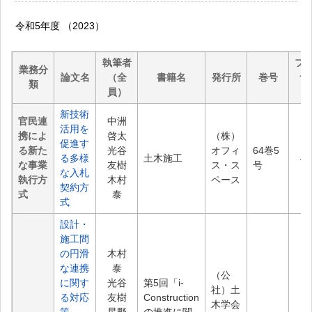
令和5年度 （2023）
執筆者
フ
業務分
論文名
（全
書籍名
発行所
巻号
サ
類
員）
（P
新技術
官民連
中洲
活用を
携によ
啓太
（株）
促進す
る新た
光谷
オフィ
64巻5
る多様
土木施工
4.
な事業
友樹
ス・ス
号
な入札
執行方
木村
ペース
契約方
式
泰
式
設計・
施工間
の円滑
木村
な連携
泰
（公
に関す
光谷
第5回「i-
社）土
る対応
友樹
Construction
木学会