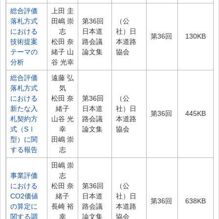
総合評価
上田 圭
落札方式
田嶋 崇
第36回
（公
における
志
日本道
社）日
第36回
130KB
技術提案
松田 奈
路会議
本道路
テーマの
緒子 山
論文集
協会
分析
谷 光幸
総合評価
遠藤 弘
落札方式
気
における
松田 奈
第36回
（公
新たな入
緒子
日本道
社）日
第36回
445KB
札契約方
山谷 光
路会議
本道路
式（SⅠ
幸
論文集
協会
型）に関
田嶋 崇
する報告
志
田嶋 崇
事業評価
志
における
松田 奈
第36回
（公
CO2価値
緒子
日本道
社）日
第36回
638KB
の算定に
長崎 裕
路会議
本道路
関する調
幸
論文集
協会