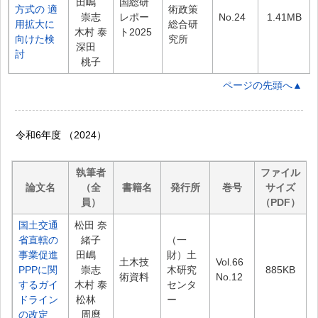
田嶋
国総研
方式の 適
術政策
崇志
レポー
No.24
1.41MB
用拡大に
総合研
木村 泰
ト2025
向けた検
究所
深田
討
桃子
ページの先頭へ▲
令和6年度 （2024）
執筆者
ファイル
論文名
（全
書籍名
発行所
巻号
サイズ
員）
（PDF）
国土交通
松田 奈
省直轄の
緒子
（一
事業促進
田嶋
財）土
土木技
Vol.66
PPPに関
崇志
木研究
885KB
術資料
No.12
するガイ
木村 泰
センタ
ドライン
松林
ー
の改定
周麿