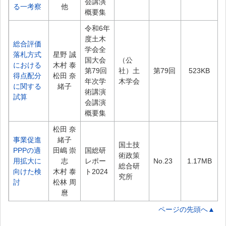
会講演
る一考察
他
概要集
令和6年
度土木
総合評価
学会全
落札方式
星野 誠
国大会
（公
における
木村 泰
第79回
社）土
第79回
523KB
得点配分
松田 奈
年次学
木学会
に関する
緒子
術講演
試算
会講演
概要集
松田 奈
事業促進
緒子
国土技
PPPの適
田嶋 崇
国総研
術政策
用拡大に
志
レポー
No.23
1.17MB
総合研
向けた検
木村 泰
ト2024
究所
討
松林 周
麿
ページの先頭へ▲