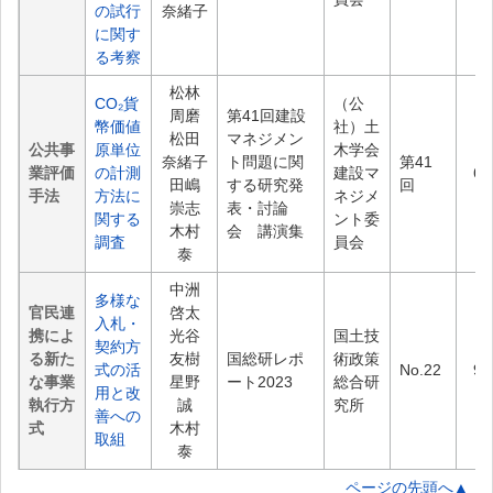
の試行
奈緒子
に関す
る考察
松林
CO₂貨
（公
周磨
第41回建設
幣価値
社）土
松田
マネジメン
公共事
原単位
木学会
奈緒子
ト問題に関
第41
業評価
の計測
建設マ
66
田嶋
する研究発
回
手法
方法に
ネジメ
崇志
表・討論
関する
ント委
木村
会 講演集
調査
員会
泰
中洲
多様な
官民連
啓太
入札・
携によ
光谷
国土技
契約方
る新た
友樹
国総研レポ
術政策
式の活
No.22
97
な事業
星野
ート2023
総合研
用と改
執行方
誠
究所
善への
式
木村
取組
泰
ページの先頭へ▲