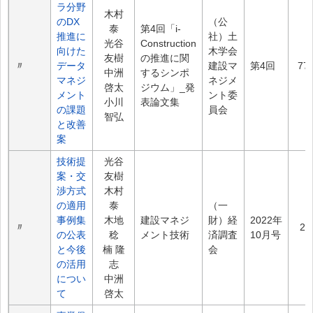
ラ分野
木村
のDX
（公
泰
第4回「i-
推進に
社）土
光谷
Construction
向けた
木学会
友樹
の推進に関
〃
データ
建設マ
第4回
77
中洲
するシンポ
マネジ
ネジメ
啓太
ジウム」_発
メント
ント委
小川
表論文集
の課題
員会
智弘
と改善
案
技術提
光谷
案・交
友樹
渉方式
木村
の適用
泰
（一
事例集
木地
建設マネジ
財）経
2022年
〃
2.
の公表
稔
メント技術
済調査
10月号
と今後
楠 隆
会
の活用
志
につい
中洲
て
啓太