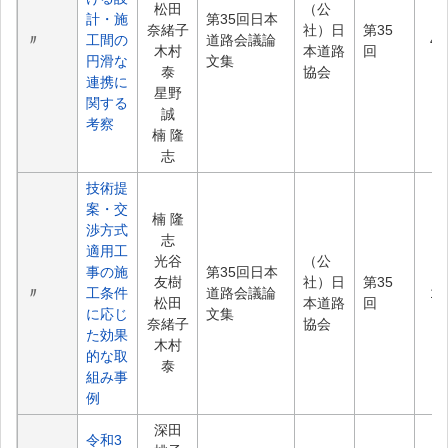
松田
（公
計・施
第35回日本
奈緒子
社）日
第35
〃
工間の
道路会議論
46
木村
本道路
回
円滑な
文集
泰
協会
連携に
星野
関する
誠
考察
楠 隆
志
技術提
案・交
楠 隆
渉方式
志
適用工
光谷
（公
事の施
第35回日本
友樹
社）日
第35
〃
工条件
道路会議論
16
松田
本道路
回
に応じ
文集
奈緒子
協会
た効果
木村
的な取
泰
組み事
例
深田
令和3