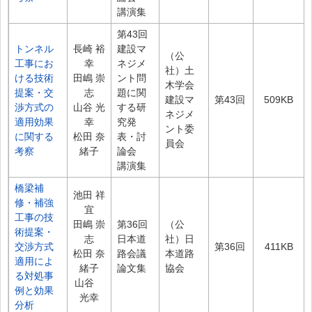
講演集
第43回
トンネル
長崎 裕
建設マ
（公
工事にお
幸
ネジメ
社）土
ける技術
田嶋 崇
ント問
木学会
提案・交
志
題に関
建設マ
第43回
509KB
渉方式の
山谷 光
する研
ネジメ
適用効果
幸
究発
ント委
に関する
松田 奈
表・討
員会
考察
緒子
論会
講演集
橋梁補
池田 祥
修・補強
宜
工事の技
田嶋 崇
第36回
（公
術提案・
志
日本道
社）日
交渉方式
第36回
411KB
松田 奈
路会議
本道路
適用によ
緒子
論文集
協会
る対処事
山谷
例と効果
光幸
分析