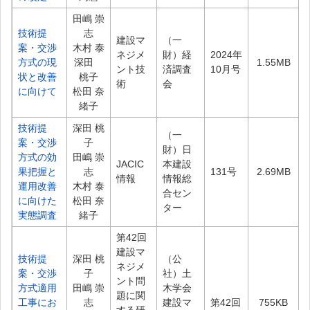
田嶋 崇
技術提
志
建設マ
（一
案・交渉
木村 泰
ネジメ
財）経
2024年
方式の現
深田
1.55MB
ント技
済調査
10月号
状と改善
桃子
術
会
に向けて
松田 奈
緒子
技術提
深田 桃
（一
案・交渉
子
財）日
方式の効
田嶋 崇
JACIC
本建設
果把握と
志
131号
2.69MB
情報
情報総
運用改善
木村 泰
合セン
に向けた
松田 奈
ター
実態調査
緒子
第42回
建設マ
技術提
深田 桃
（公
ネジメ
案・交渉
子
社）土
ント問
方式適用
田嶋 崇
木学会
題に関
工事にお
志
建設マ
第42回
755KB