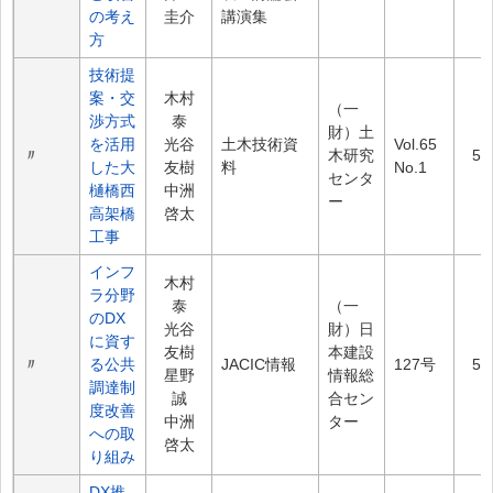
の考え
圭介
講演集
方
技術提
案・交
木村
（一
渉方式
泰
財）土
を活用
光谷
土木技術資
Vol.65
〃
木研究
5.
した大
友樹
料
No.1
センタ
樋橋西
中洲
ー
高架橋
啓太
工事
インフ
木村
ラ分野
泰
（一
のDX
光谷
財）日
に資す
友樹
本建設
〃
る公共
JACIC情報
127号
5.
星野
情報総
調達制
誠
合セン
度改善
中洲
ター
への取
啓太
り組み
DX推