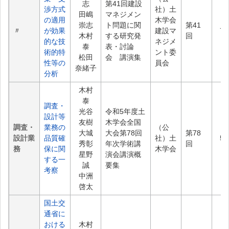
志
第41回建設
渉方式
社）土
田嶋
マネジメン
の適用
木学会
崇志
ト問題に関
第41
〃
が効果
建設マ
78
木村
する研究発
回
的な技
ネジメ
泰
表・討論
術的特
ント委
松田
会 講演集
性等の
員会
奈緒子
分析
木村
泰
調査・
光谷
令和5年度土
設計等
友樹
木学会全国
調査・
業務の
（公
大城
大会第78回
第78
設計業
品質確
社）土
58
秀彰
年次学術講
回
務
保に関
木学会
星野
演会講演概
する一
誠
要集
考察
中洲
啓太
国土交
通省に
おける
木村