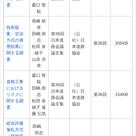
査
森口 智
聡
長崎 裕
技術提
幸
案・交渉
田嶋 崇
第36回
（公
方式の適
志
日本道
社）日
第36回
305KB
用効果に
松田 奈
路会議
本道路
関する調
緒子
論文集
協会
査
山谷 光
幸
森口 智
直轄工事
聡
第36回
（公
における
田嶋 崇
日本道
社）日
リスクに
志
第36回
154KB
路会議
本道路
関する調
松田 奈
論文集
協会
査
緒子 遠
藤 弘気
総合評価
田嶋
落札方式
崇志