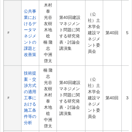
木村
公共事
泰
（公
業にお
光谷
第40回建設
社）土
けるデ
友樹
マネジメン
木学会
ータマ
木地
ト問題に関
〃
建設マ
第40回
57
ネジメ
稔
する研究発
ネジメ
ントの
楠 隆
表・討論会
ント委
課題と
志
講演集
員会
改善策
中洲
啓太
楠 隆
技術提
志
案・交
（公
光谷
第40回建設
渉方式
社）土
友樹
マネジメン
の適用
木学会
木村
ト問題に関
〃
工事に
建設マ
第40回
38
泰
する研究発
おける
ネジメ
木地
表・討論会
施工条
ント委
稔
講演集
件等の
員会
中洲
分析
啓太