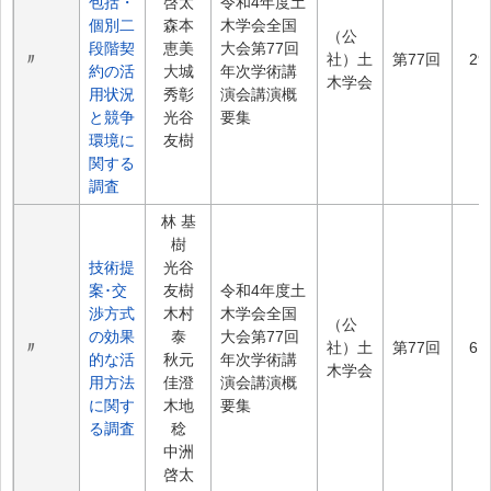
包括・
啓太
令和4年度土
個別二
森本
木学会全国
（公
段階契
恵美
大会第77回
〃
社）土
第77回
29
約の活
大城
年次学術講
木学会
用状況
秀彰
演会講演概
と競争
光谷
要集
環境に
友樹
関する
調査
林 基
樹
技術提
光谷
案･交
友樹
令和4年度土
渉方式
木村
木学会全国
（公
の効果
泰
大会第77回
〃
社）土
第77回
61
的な活
秋元
年次学術講
木学会
用方法
佳澄
演会講演概
に関す
木地
要集
る調査
稔
中洲
啓太