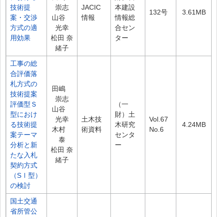
技術提
崇志
JACIC
本建設
132号
3.61MB
案・交渉
山谷
情報
情報総
方式の適
光幸
合セン
用効果
松田 奈
ター
緒子
工事の総
合評価落
札方式の
田嶋
技術提案
崇志
評価型Ｓ
（一
山谷
型におけ
財）土
光幸
土木技
Vol.67
る技術提
木研究
4.24MB
木村
術資料
No.6
案テーマ
センタ
泰
分析と新
ー
松田 奈
たな入札
緒子
契約方式
（SⅠ型）
の検討
国土交通
省所管公