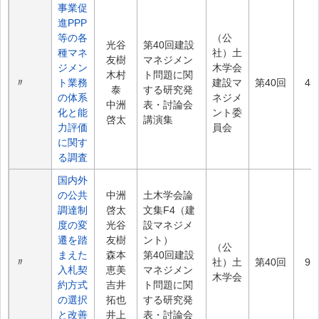
事業促
進PPP
等の各
（公
光谷
第40回建設
種マネ
社）土
友樹
マネジメン
ジメン
木学会
木村
ト問題に関
〃
ト業務
建設マ
第40回
45
泰
する研究発
の体系
ネジメ
中洲
表・討論会
化と能
ント委
啓太
講演集
力評価
員会
に関す
る調査
国内外
の公共
中洲
土木学会論
調達制
啓太
文集F4（建
度の変
光谷
設マネジメ
遷を踏
友樹
ント）
（公
まえた
森本
第40回建設
〃
社）土
第40回
95
入札契
恵美
マネジメン
木学会
約方式
吉井
ト問題に関
の選択
拓也
する研究発
と改善
井上
表・討論会