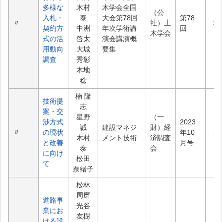
多様な
木村
木学会全国
（公
入札・
泰
大会第78回
第78
〃
社）土
38
契約方
中洲
年次学術講
回
木学会
式の活
啓太
演会講演概
用動向
大城
要集
調査
秀彰
木地
稔
楠 隆
技術提
志
案・交
星野
（一
渉方式
2023
誠
建設マネジ
財）経
〃
の現状
年10
2.
木村
メント技術
済調査
と改善
月号
泰
会
に向け
松田
て
奈緒子
松林
周磨
道路事
光谷
業にお
友樹
ける設