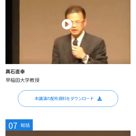
輿石直幸
早稲田大学教授
本講演の配布資料をダウンロード
07
総括