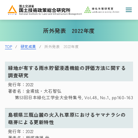
所外発表 2022年度
TOP
研究成果
所外発表 2022年度
緑地が有する雨水貯留浸透機能の評価方法に関する
調査研究
発行年：2022
著者名：金甫炫・大石智弘
第53回日本緑化工学会大会特集号, Vol.48, No.1, pp160-163
島根県三瓶山麓の火入れ草原におけるヤマナラシの
萌芽による更新特性
発行年：2022
著者名：飯塚康雄 他