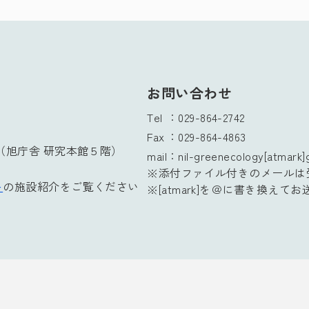
お問い合わせ
Tel
029-864-2742
Fax
029-864-4863
（旭庁舎 研究本館５階）
mail
nil-greenecology[atmark]g
※添付ファイル付きのメールは
ト
の施設紹介をご覧ください
※[atmark]を＠に書き換えて