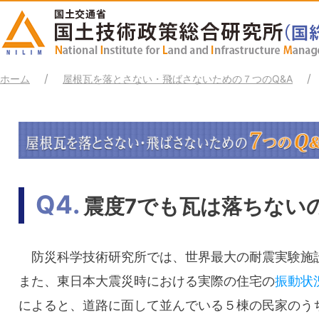
ホーム
屋根瓦を落とさない・飛ばさないための７つのQ&A
Q4.
震度7でも瓦は落ちない
防災科学技術研究所では、世界最大の耐震実験施
また、東日本大震災時における実際の住宅の
振動状
によると、道路に面して並んでいる５棟の民家のう