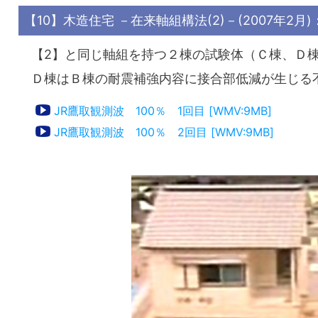
【10】木造住宅 －在来軸組構法(2)－(2007年2
【2】と同じ軸組を持つ２棟の試験体（Ｃ棟、Ｄ
Ｄ棟はＢ棟の耐震補強内容に接合部低減が生じる
JR鷹取観測波 100％ 1回目 [WMV:9MB]
JR鷹取観測波 100％ 2回目 [WMV:9MB]