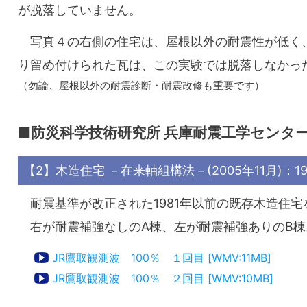
が脱落していません。
写真４の右側の住宅は、屋根以外の耐震性が低く
り留め付けられた瓦は、この実験では脱落しなかっ
（勿論、屋根以外の耐震診断・耐震改修も重要です）
■防災科学技術研究所 兵庫耐震工学センター
【2】木造住宅 －在来軸組構法－(2005年11月)
耐震基準が改正された1981年以前の既存木造住
右が耐震補強なしのA棟、左が耐震補強ありのB棟
JR鷹取観測波 100％ １回目 [WMV:11MB]
JR鷹取観測波 100％ ２回目 [WMV:10MB]