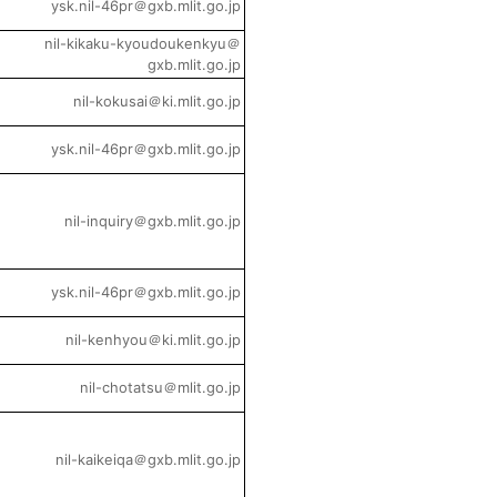
ysk.nil-46pr＠gxb.mlit.go.jp
nil-kikaku-kyoudoukenkyu＠
gxb.mlit.go.jp
nil-kokusai＠ki.mlit.go.jp
ysk.nil-46pr＠gxb.mlit.go.jp
nil-inquiry＠gxb.mlit.go.jp
ysk.nil-46pr＠gxb.mlit.go.jp
nil-kenhyou＠ki.mlit.go.jp
nil-chotatsu＠mlit.go.jp
nil-kaikeiqa＠gxb.mlit.go.jp