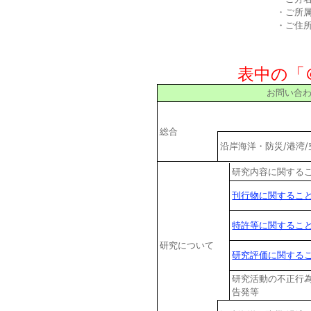
・ご所属
・ご住所
表中の「
お問い合
総合
沿岸海洋・防災/港湾
研究内容に関する
刊行物に関するこ
特許等に関するこ
研究について
研究評価に関する
研究活動の不正行
告発等