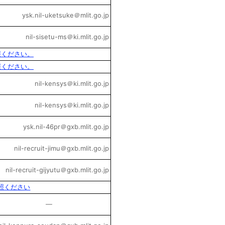
ysk.nil-uketsuke＠mlit.go.jp
nil-sisetu-ms＠ki.mlit.go.jp
照ください。
照ください。
nil-kensys＠ki.mlit.go.jp
nil-kensys＠ki.mlit.go.jp
ysk.nil-46pr＠gxb.mlit.go.jp
nil-recruit-jimu＠gxb.mlit.go.jp
nil-recruit-gijyutu＠gxb.mlit.go.jp
照ください
―