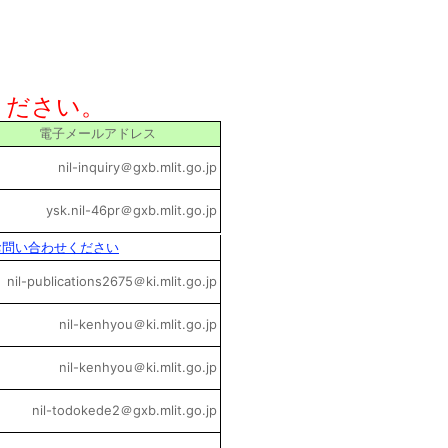
ください。
電子メールアドレス
nil-inquiry＠gxb.mlit.go.jp
ysk.nil-46pr＠gxb.mlit.go.jp
お問い合わせください
nil-publications2675＠ki.mlit.go.jp
nil-kenhyou＠ki.mlit.go.jp
nil-kenhyou＠ki.mlit.go.jp
nil-todokede2＠gxb.mlit.go.jp