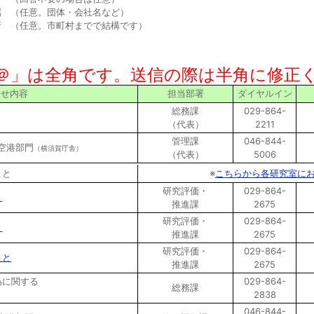
 （任意。団体・会社名など）
 （任意。市町村までで結構です）
＠」は全角です。送信の際は半角に修正
わせ内容
担当部署
ダイヤルイン
総務課
029-864-
（代表）
2211
管理課
046-844-
/空港部門
（横須賀庁舎）
（代表）
5006
こと
※
こちらから各研究室に
研究評価・
029-864-
と
推進課
2675
研究評価・
029-864-
と
推進課
2675
研究評価・
029-864-
こと
推進課
2675
為に関する
029-864-
総務課
2838
046-844-