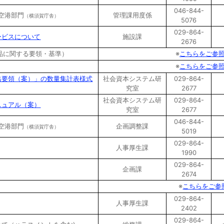
046-844-
/空港部門
管理課用度係
（横須賀庁舎）
5076
029-864-
ービスについて
施設課
2676
子納品に関する要領・基準）
※
こちらをご参
※
こちらをご参
出要領（案）」の数量集計表様式
社会資本システム研
029-864-
究室
2677
社会資本システム研
029-864-
ニュアル（案）
究室
2677
046-844-
/空港部門
企画調整課
（横須賀庁舎）
5019
029-864-
人事厚生課
1990
029-864-
企画課
2674
※
こちらをご参
029-864-
人事厚生課
2402
029-864-