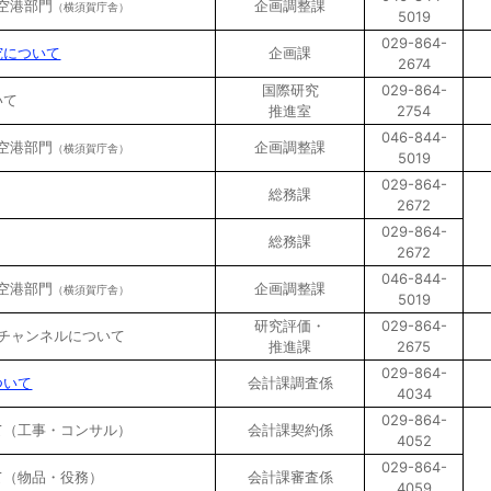
/空港部門
企画調整課
（横須賀庁舎）
5019
029-864-
究について
企画課
2674
国際研究
029-864-
いて
推進室
2754
046-844-
/空港部門
企画調整課
（横須賀庁舎）
5019
029-864-
総務課
2672
029-864-
総務課
2672
046-844-
/空港部門
企画調整課
（横須賀庁舎）
5019
研究評価・
029-864-
ubeチャンネルについて
推進課
2675
029-864-
ついて
会計課調査係
4034
029-864-
て（工事・コンサル）
会計課契約係
4052
029-864-
て（物品・役務）
会計課審査係
4059