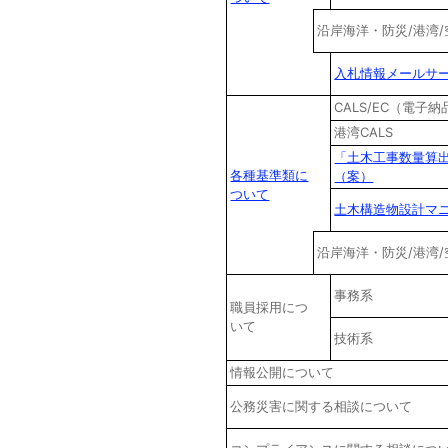
沿岸海洋・防災/港湾
入札情報メールサ
CALS/EC（電
港湾CALS
「土木工事数量算
各種基準類に
（案）
ついて
土木構造物設計マ
沿岸海洋・防災/港湾
事務系
職員採用につ
いて
技術系
情報公開について
公務災害に関する相談について