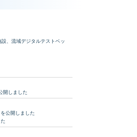
施設、流域デジタルテストベッ
公開しました
」
を公開しました
した