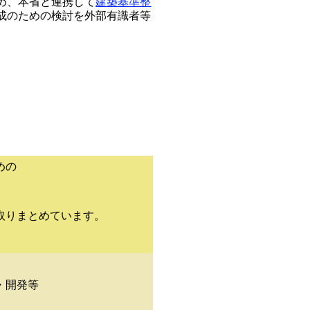
め、本省と連携して
建築基準整
成のための検討を外部有識者等
めの
取りまとめています。
・開発等