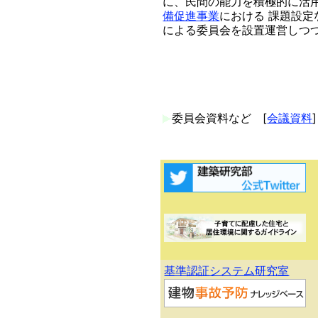
に、民間の能力を積極的に活
備促進事業
における 課題設
による委員会を設置運営しつ
委員会資料など [
会議資料
]
基準認証システム研究室