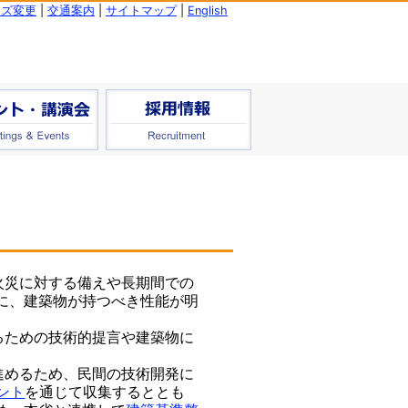
イズ変更
|
交通案内
|
サイトマップ
|
English
火災に対する備えや長期間での
に、建築物が持つべき性能が明
るための技術的提言や建築物に
進めるため、民間の技術開発に
ント
を通じて収集するととも