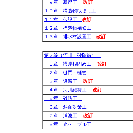
９章 基礎工
改訂
１０章 構造物取壊し工
１１章 仮設工
改訂
１２章 構造物補修工
１３章 排水材設置工
改訂
第２編（河川・砂防編）
１章 護岸根固め工
改訂
２章 樋門・樋管
３章 浚渫工
改訂
４章 河川維持工
改訂
５章 砂防工
６章 斜面対策工
７章 消波工
改訂
８章 光ケーブル工