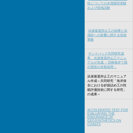
性についての水理模型実験
および現地試験
浜崖後退抑止工の効果と浜
漂砂への影響に関する現地
実験
サンドパック共同研究成
果、浜崖後退抑止工マニュ
アルが完成 －宮崎海岸で我
が国初の本格採用－
浜崖後退抑止工のマニュア
ル作成～共同研究「海岸保
全における砂袋詰め工の性
能評価技術に関する研究」
の成果～
ACCELERATED TEST FOR
EVALUATING THE
ENDURANCE OF
GEOSYNTHETICS ON
COASTS