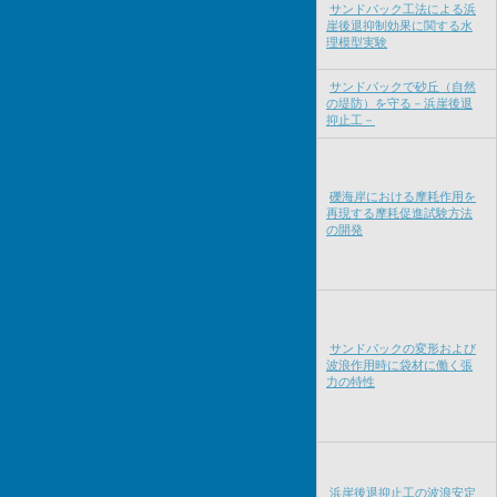
サンドパック工法による浜
崖後退抑制効果に関する水
理模型実験
サンドパックで砂丘（自然
の堤防）を守る－浜崖後退
抑止工－
礫海岸における摩耗作用を
再現する摩耗促進試験方法
の開発
サンドパックの変形および
波浪作用時に袋材に働く張
力の特性
浜崖後退抑止工の波浪安定