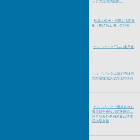
ックの現地試験施工
砂浜を保全・回復する新技
術（袋詰め工法）の開発
サンドパック工法の実用化
サンドパック工法の設計時
の耐候性能決定方法の検討
サンドパックで構築された
海岸保全施設の変状連鎖に
関する海外事例調査及び水
理模型実験