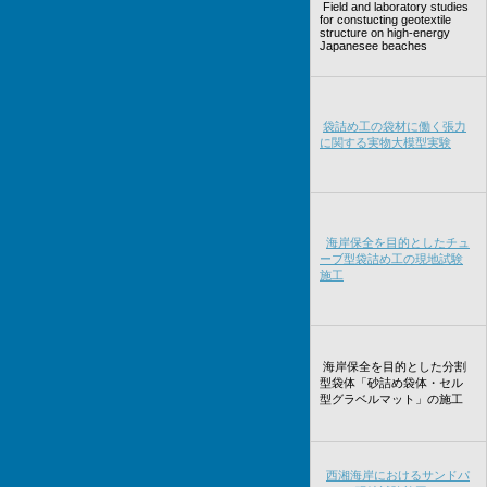
Field and laboratory studies
for constucting geotextile
structure on high-energy
Japanesee beaches
袋詰め工の袋材に働く張力
に関する実物大模型実験
海岸保全を目的としたチュ
ーブ型袋詰め工の現地試験
施工
海岸保全を目的とした分割
型袋体「砂詰め袋体・セル
型グラベルマット」の施工
西湘海岸におけるサンドパ