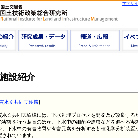
文字サ
施設紹介
質水文共同実験棟
]
質水文共同実験棟には、下水処理プロセスを開発及び改良する
の実験を行う装置のほか、下水中の細菌や原虫などを調べる実
や、下水中の有害物質や有害元素を分析する各種化学分析装置
置されています。