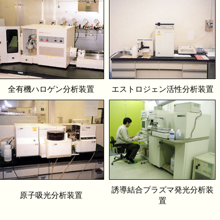
全有機ハロゲン分析装置
エストロジェン活性分析装置
誘導結合プラズマ発光分析装
原子吸光分析装置
置