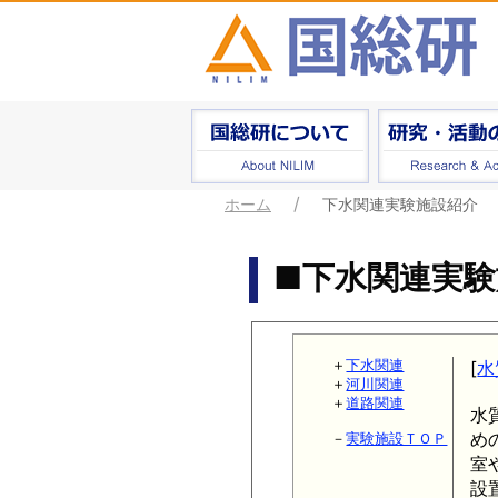
ホーム
下水関連実験施設紹介
■下水関連実験
＋
下水関連
[
水
＋
河川関連
＋
道路関連
水
め
－
実験施設ＴＯＰ
室
設