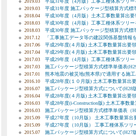
2019.03
平成31年度（4月版）工事工種体系ツリ
2019.03
平成31年度 施工パッケージ型積算方式
2018.04
平成30年度（4月版）土木工事数量算出
2018.03
平成30年度（4月版）工事工種体系ツリ
2018.03
平成30年度 施工パッケージ型積算方式
2017.12
「工事施工データ等の建設関係基盤情報を
2017.06
平成29年度(４月版) 土木工事数量算出
2017.04
平成29年度(４月版) 土木工事数量算出要
2017.03
平成29年度（4月版）工事工種体系ツリー
2017.03
施工パッケージ型積算方式標準単価表(H29.
2017.01
熊本地震の被災地(熊本県)で適用する施工パ
2016.10
平成28年度(１０月版) 土木工事数量算出
2016.07
施工パッケージ型積算方式について(H28
2016.04
平成28年度(４月版) 土木工事数量算出要
2016.03
平成28年度(i-Construction版) 土木工
2016.03
施工パッケージ型積算方式標準単価表（H
2015.09
平成27年度（10月版） 土木工事数量算出
2015.09
平成27年度（10月版） 工事工種体系ツリ
2015.07
施工パッケージ型積算方式について(H27