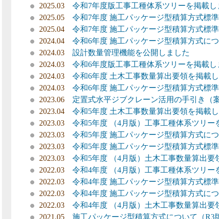
2025.03
令和7年度版工事工種体系ツリーを掲載し
2025.05
令和7年度 施工パッケージ型積算方式標
2025.04
令和7年度 施工パッケージ型積算方式標
2024.04
令和6年度 施工パッケージ型積算方式に
2024.03
設計数量管理機能を公開しました
2024.03
令和6年度版工事工種体系ツリーを掲載し
2024.03
令和6年度 土木工事数量算出要領を掲載
2024.03
令和6年度 施工パッケージ型積算方式標
2023.06
定置式水平ジブクレーン活用の手引き（
2023.04
令和5年度 土木工事数量算出要領を掲載
2023.03
令和5年度 （4月版）工事工種体系ツリー
2023.03
令和5年度 施工パッケージ型積算方式に
2023.03
令和5年度 施工パッケージ型積算方式標
2023.03
令和5年度 （4月版）土木工事数量算出
2022.03
令和4年度 （4月版）工事工種体系ツリー
2022.03
令和4年度 施工パッケージ型積算方式標
2022.03
令和4年度 施工パッケージ型積算方式に
2022.03
令和4年度 （4月版）土木工事数量算出
2021.05
施工パッケージ型積算方式について（R3