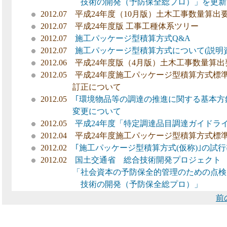
技術の開発（予防保全総プロ）」を更新
2012.07 平成24年度（10月版）土木工事数量算
2012.07 平成24年度版 工事工種体系ツリー
2012.07
施工パッケージ型積算方式Q&A
2012.07
施工パッケージ型積算方式について(説明資
2012.06 平成24年度版（4月版）土木工事数量算
2012.05 平成24年度施工パッケージ型積算方式標
訂正について
2012.05
｢環境物品等の調達の推進に関する基本方
変更について
2012.05
平成24年度「特定調達品目調達ガイドラ
2012.04 平成24年度施工パッケージ型積算方式標
2012.02
｢施工パッケージ型積算方式(仮称)｣の試
2012.02
国土交通省 総合技術開発プロジェクト
「社会資本の予防保全的管理のための点検
技術の開発（予防保全総プロ）」
前