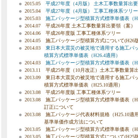
2015.05
平成27年度（4月版） 土木工事数量算出
2015.04
平成27年度（4月版） 工事工種体系ツリー
2015.03
施工パッケージ型積算方式標準単価表（H
2014.07 平成26年度 土木工事数量算出要領（案）
2014.06 平成26年度版 工事工種体系ツリー
2014.05 施工パッケージ型積算方式について(H26
2014.03
東日本大震災の被災地で適用する施工パ
積算方式標準単価表（H26.4適用）
2014.03
施工パッケージ型積算方式標準単価表（H2
2013.11 平成25年度（10月改正）土木工事数量
2013.09 東日本大震災の被災地で適用する施工パ
積算方式標準単価表（H25.10適用）
2013.08 平成25年度版 工事工種体系ツリー
2013.08 施工パッケージ型積算方式標準単価表（H2
訂正について
2013.08 施工パッケージ代表材料規格（H25.10適
基準単価作成方法について
2013.05 施工パッケージ型積算方式標準単価表（H2
2013.05 施工パッケージ型積算方式について(H25