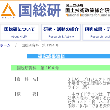
ホーム
国総研資料 第 1194 号
国総研資料 第 1194 号
【資 料 名】
B-DASHプロジェクト No
小規模下水処理場を対
ライン（案）
【概 要】
本ガイドラインは、下
効果の増大に寄与する
た低コスト・省エネル
る際に参考にできる資