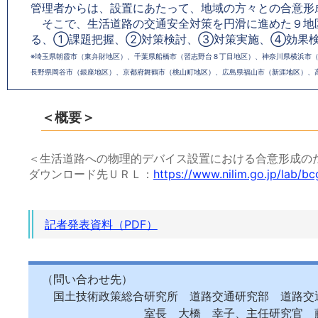
管理者からは、設置にあたって、地域の方々との合意形
そこで、生活道路の交通安全対策を円滑に進めた９地区
る、①課題把握、②対策検討、③対策実施、④効果検
※埼玉県朝霞市（東弁財地区）、千葉県船橋市（習志野台８丁目地区）、神奈川県横浜市
長野県岡谷市（銀座地区）、京都府舞鶴市（桃山町地区）、広島県福山市（新涯地区）、
＜概要＞
＜生活道路への物理的デバイス設置における合意形成の
ダウンロード先ＵＲＬ：
https://www.nilim.go.jp/lab/bc
記者発表資料（PDF）
（問い合わせ先）
国土技術政策総合研究所 道路交通研究部 道路交
室長 大橋 幸子、主任研究官 藤