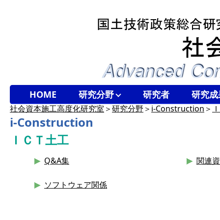
HOME
研究分野
研究者
研究成
社会資本施工高度化研究室
＞
研究分野
＞
i-Construction
＞
Ｉ
i-Construction
ＩＣＴ土工
Q&A集
関連資
ソフトウェア関係