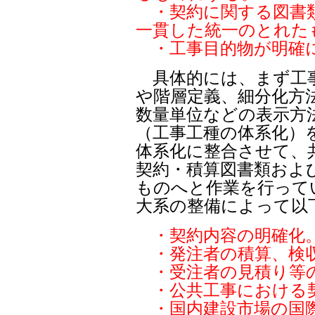
・契約に関する図書類
一貫した統一のとれた
・工事目的物が明確
具体的には、まず工事
や階層定義、細分化方
数量単位などの表示方
（工事工種の体系化）
体系化に整合させて、
契約・積算図書類およ
ものへと作業を行って
大系の整備によって以
・契約内容の明確化
・発注者の積算、検収
・受注者の見積り等
・公共工事における
・国内建設市場の国際