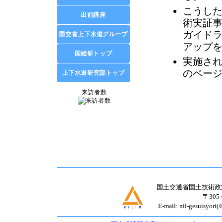
こうし
術実証
ガイド
アップ
実施さ
のペー
国土交通省国土技術政
〒30
E-mail: nil-gesui