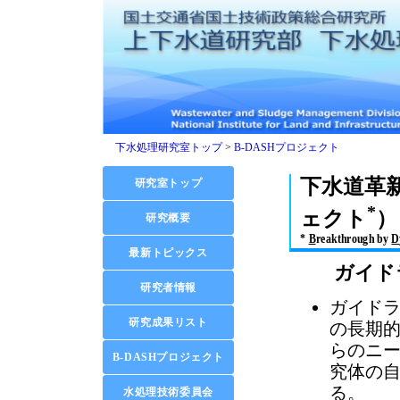
下水処理研究室トップ
>
B-DASHプロジェクト
下水道革新
*
ェクト
）
*
B
reakthrough by
D
ガイド
ガイド
の長期
らのニ
究体の
る。