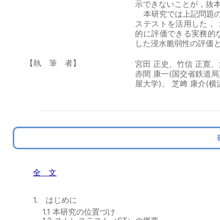
示できないことが，抜
本研究では上記問題の
ステストを活用した，
的に評価できる実務的
した浸水脆弱性の評価
【執 筆 者】
宮田 正史、竹信 正寛、
赤間 康一(国交省鉄道局
屋大学)、 芝﨑 康介(横
全 文
1. はじめに
1.1 本研究の位置づけ