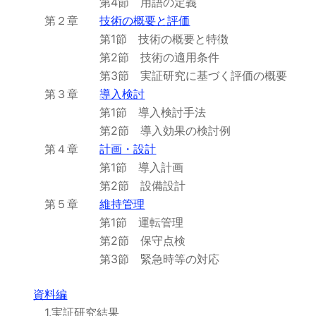
第4節 用語の定義
第２章
技術の概要と評価
第1節 技術の概要と特徴
第2節 技術の適用条件
第3節 実証研究に基づく評価の概要
第３章
導入検討
第1節 導入検討手法
第2節 導入効果の検討例
第４章
計画・設計
第1節 導入計画
第2節 設備設計
第５章
維持管理
第1節 運転管理
第2節 保守点検
第3節 緊急時等の対応
資料編
1.実証研究結果