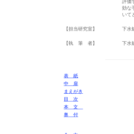
評価
効な
いて
【担当研究室】
下水
【執 筆 者】
下水
表 紙
中 扉
まえがき
目 次
本 文
奥 付