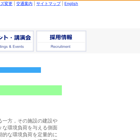
イズ変更
|
交通案内
|
サイトマップ
|
English
る一方，その施設の建設や
々な環境負荷を与える側面
期的な環境負荷を定量的に