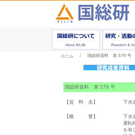
ホーム
国総研資料 第 579 号
国総研資料 第 579 号
【資 料 名】
下水
【概 要】
下水
運転
を有