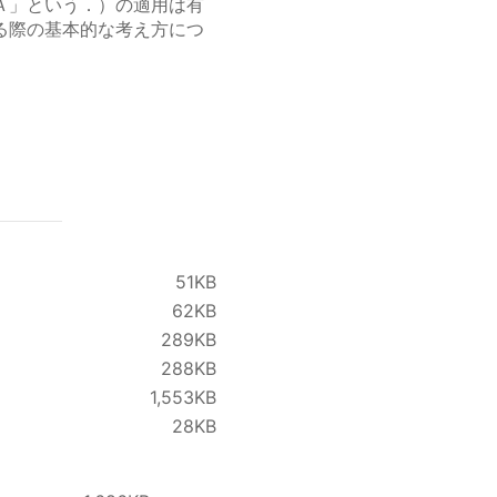
Ａ」という．）の適用は有
る際の基本的な考え方につ
51KB
62KB
289KB
288KB
1,553KB
28KB