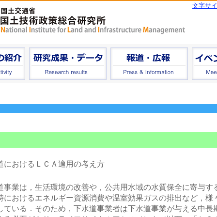
文字サ
道におけるＬＣＡ適用の考え方
道事業は，生活環境の改善や，公共用水域の水質保全に寄与す
時におけるエネルギー資源消費や温室効果ガスの排出など，様
している．そのため，下水道事業者は下水道事業が与える中長