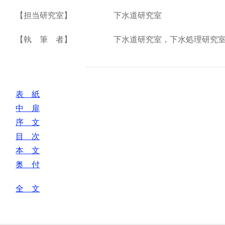
【担当研究室】
下水道研究室
【執 筆 者】
下水道研究室，下水処理研究
表 紙
中 扉
序 文
目 次
本 文
奥 付
全 文