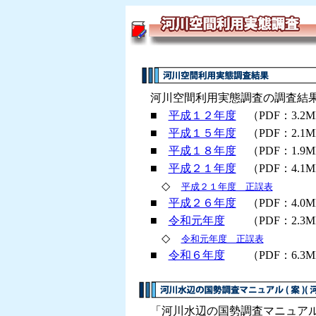
河川空間利用実態調査の調査結果
■
平成１２年度
（PDF：3.2
■
平成１５年度
（PDF：2.1
■
平成１８年度
（PDF：1.9
■
平成２１年度
（PDF：4.1
◇
平成２１年度 正誤表
■
平成２６年度
（PDF：4.0
■
令和元年度
（PDF：2.3
◇
令和元年度 正誤表
■
令和６年度
（PDF：6.3
「河川水辺の国勢調査マニュアル