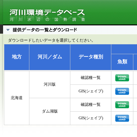
ダウンロードしたいデータを選択してください。
地方
河川／ダム
データ種別
魚類
確認種一覧
河川版
GIS(シェイプ)
北海道
確認種一覧
ダム湖版
GIS(シェイプ)