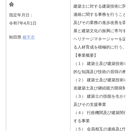
会
建築士に対する建築技術に関す
連絡に関する事務を行うことに
指定年月日：
及びその業務の進歩改善を図り
令和7年4月1日
展と建築文化の振興に寄与する
秋田県
横手市
ヘリテージマネージャーを認定
る人材育成を積極的に行う。
【事業概要】
（１） 建築士及び建築技術者
的な知識及び技術の習得の機会
（２） 建築士及び建築技術者
攻建築士及び継続能力開発制度
（３） 建築士の技能を生かし
及びその支援事業
（４） 行政機関及び建築関係
する事業
（５） 会員相互の連絡及び扶