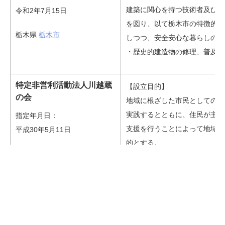
建築に関心を持つ技術者及び技
令和2年7月15日
を図り、以て栃木市の特徴的な
栃木県
栃木市
しつつ、安全安心な暮らしの確
・歴史的建造物の修理、普及啓
特定非営利活動法人川越蔵
【設立目的】
の会
地域に根ざした市民としての自
実践するとともに、住民が主体
指定年月日：
支援を行うことによって地域社
平成30年5月11日
的とする。
埼玉県
川越市
次の種類の特定非営利活動を行
（１）まちづくりの推進を図る
（２）文化、芸術又はスポーツ
（３）社会教育の推進を図る活
（４）環境の保全を図る活動。