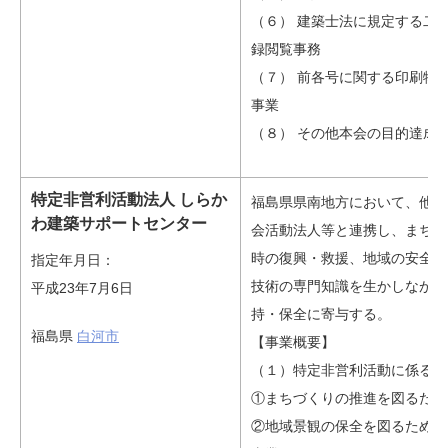
（６） 建築士法に規定する二
録閲覧事務
（７） 前各号に関する印刷物
事業
（８） その他本会の目的達成
特定非営利活動法人 しらか
福島県県南地方において、他の
わ建築サポートセンター
会活動法人等と連携し、まちづ
時の復興・救援、地域の安全活
指定年月日：
技術の専門知識を生かしながら
平成23年7月6日
持・保全に寄与する。
福島県
白河市
【事業概要】
（１）特定非営利活動に係る事
①まちづくりの推進を図るため
②地域景観の保全を図るための