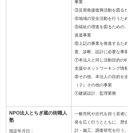
事業
③災害救援復興活動を図るため
④地域の安全活動を行うための
⑤福祉の増進を図るための、各
派遣事業
⑥上記の事業を推進するために
査、診断、設計に必要な事業
⑦本法人と同じ活動目的の特定
支援やネットワーキング情報提
⑧その他、本法人の目的を達成
（２）その他の事業
①建築設計、監理業務
NPO法人とちぎ蔵の街職人
一般市民や次代を担う若者に対
塾
発を広く行うとともに、歴史的
計・施工、調査研究を行う。そ
指定年月日：