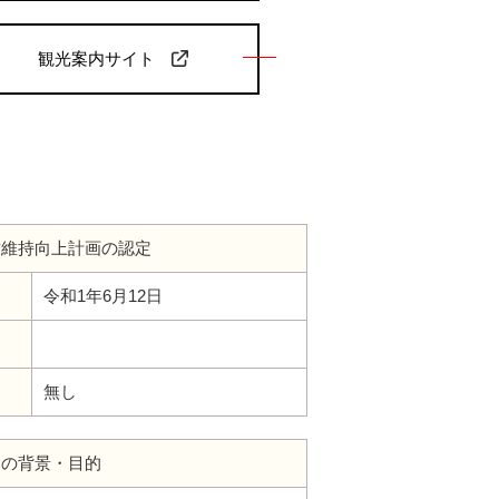
観光案内サイト
致維持向上計画の認定
令和1年6月12日
無し
定の背景・目的