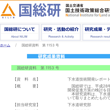
ホーム
国総研資料 第 1153 号
国総研資料 第 1153 号
【資 料 名】
下水道技術開発レポート 
【概 要】
国総研では、平成28
開発促進方策の検討を
本研究資料は、下水道
いて取りまとめたもの
【担当研究室】
下水道研究部