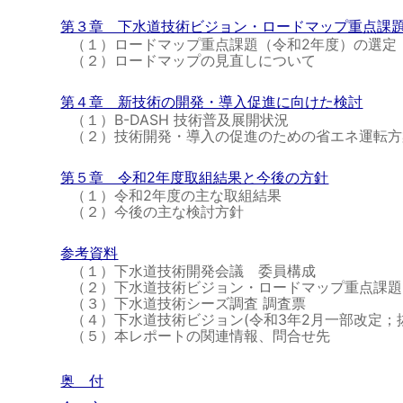
第３章 下水道技術ビジョン・ロードマップ重点課
（１）ロードマップ重点課題（令和2年度）の選定
（２）ロードマップの見直しについて
第４章 新技術の開発・導入促進に向けた検討
（１）B-DASH 技術普及展開状況
（２）技術開発・導入の促進のための省エネ運転方
第５章 令和2年度取組結果と今後の方針
（１）令和2年度の主な取組結果
（２）今後の主な検討方針
参考資料
（１）下水道技術開発会議 委員構成
（２）下水道技術ビジョン・ロードマップ重点課題
（３）下水道技術シーズ調査 調査票
（４）下水道技術ビジョン(令和3年2月一部改定；
（５）本レポートの関連情報、問合せ先
奥 付