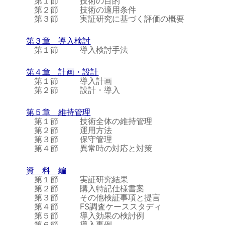
第１節
技術の目的
第２節
技術の適用条件
第３節
実証研究に基づく評価の概要
第３章 導入検討
第１節
導入検討手法
第４章 計画・設計
第１節
導入計画
第２節
設計・導入
第５章 維持管理
第１節
技術全体の維持管理
第２節
運用方法
第３節
保守管理
第４節
異常時の対応と対策
資 料 編
第１節
実証研究結果
第２節
購入特記仕様書案
第３節
その他検証事項と提言
第４節
FS調査ケーススタディ
第５節
導入効果の検討例
第６節
導入事例