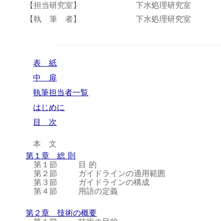
【担当研究室】
下水処理研究室
【執 筆 者】
下水処理研究室
表 紙
中 扉
執筆担当者一覧
はじめに
目 次
本 文
第１章 総 則
第１節
目 的
第２節
ガイドラインの適用範囲
第３節
ガイドラインの構成
第４節
用語の定義
第２章 技術の概要