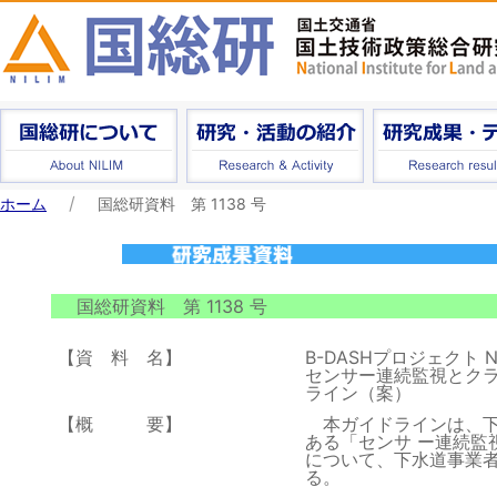
ホーム
国総研資料 第 1138 号
国総研資料 第 1138 号
【資 料 名】
B-DASHプロジェクト N
センサー連続監視とク
ライン（案）
【概 要】
本ガイドラインは、下
ある「センサ ー連続
について、下水道事業
る。