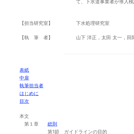
て、下水道事業者が導入検
【担当研究室】
下水処理研究室
【執 筆 者】
山下 洋正，太田 太一，田
表紙
中扉
執筆担当者
はじめに
目次
本文
第１章
総則
第1節 ガイドラインの目的