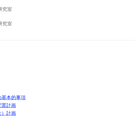
研究室
研究室
の基本的事項
配置計画
む）計画