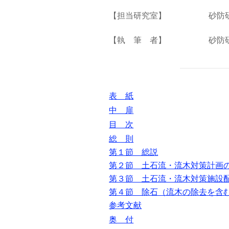
【担当研究室】
砂防
【執 筆 者】
砂防
表 紙
中 扉
目 次
総 則
第１節 総説
第２節 土石流・流木対策計画
第３節 土石流・流木対策施設
第４節 除石（流木の除去を含
参考文献
奥 付