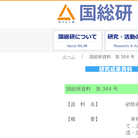
ホーム
国総研資料 第 364 号
国総研資料 第 364 号
【資 料 名】
砂防
【概 要】
本報
て，
流・