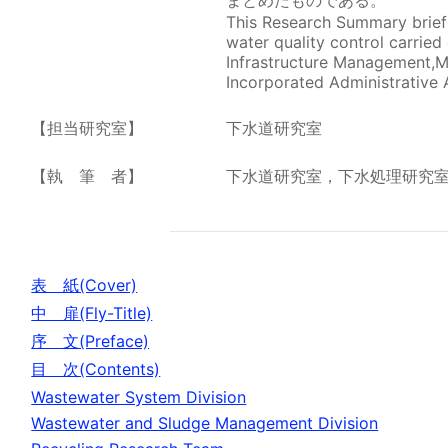
まとめたものである。
This Research Summary brie
water quality control carried
Infrastructure Management,Mi
Incorporated Administrative 
【担当研究室】
下水道研究室
【執 筆 者】
下水道研究室，下水処理研究
表 紙(Cover)
中 扉(Fly-Title)
序 文(Preface)
目 次(Contents)
Wastewater System Division
Wastewater and Sludge Management Division