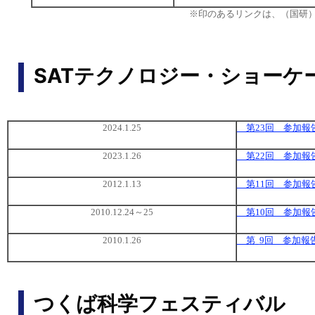
※印のあるリンクは、（国研
SATテクノロジー・ショーケ
2024.1.25
第23
回 参加報
2023.1.26
第22
回 参加報
2012.1.13
第11
回 参加報
2010.12.24
～
25
第10
回 参加報
2010.1.26
第
9
回 参加報
つくば科学フェスティバル